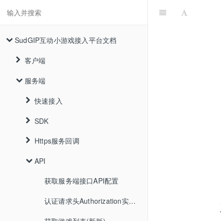
SudGIP互动小游戏接入平台文档
客户端
服务端
客户端快速接入
客户端文档
快速接入
iOS
Android
客户端SDK下载
SDK
API
Java
Web
Https服务回调
APP状态转换器 ISudFSTAPP
Go
Java
SudGIP
客户端Demo下载
Flutter
Node
Go
ISudCfg
API
MG状态机 ISudFSMMG
get_sstoken
通用状态 notifyStateChange
FAQ
C#.Net
Node
ISudFSTAPP
update_sstoken
获取服务端接口API配置
大模型游戏互动
砂砂舞 notifyStateChange
通用状态-游戏 onGameStateChange
C#.Net
ISudFSMMG
get_user_info
认证请求头Authorization实现方式
音频和语音识别
简介
棒球 notifyStateChange
通用状态-玩家 onPlayerStateChange
旧版(1.6.0版本之前)
onGetGameCfg
report_game_info