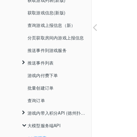
获取游戏列表(新版)
游戏多语言
Android
"狼人杀"&"谁是卧底"RTC接入
火箭 notifyStateChange
你画我猜
onGetGameViewInfo
get_account
FAQ
iOS
获取游戏信息(新版)
控制台使用
即构Android语音识别接入
砂砂舞
get_score
SudMGP
Web
查询游戏上报信息（新）
隐私政策声明
即构iOS语音识别接入
火箭
update_score
分页获取房间内游戏上报信息
发布日志
声网4.xAndroid语音识别接入
棒球
消息通知
推送事件到游戏服务
声网4.xiOS语音识别接入
iOS
回调验签说明
房间用户变更通知
Android
推送事件列表
声网3.xAndroid语音识别接入
游戏扩展信息说明
单场游戏开始通知
Web
游戏内付费下单
用户加入
声网3.xiOS语音识别接入
单场游戏结算通知
角色说明
批量创建订单
用户退出
腾讯云Android语音识别接入
用户结算通知
用户拓展参数说明
查询订单
用户准备/取消准备
腾讯云iOS语音识别接入
订单状态变更通知
游戏拓展参数说明
游戏开始
游戏内带入积分API (德州扑克专业版, TeenPatti专业版)
火山Android语音识别接入
订单状态批量变更通知
玩法规则说明
大模型服务端API
队长更换
游戏内付费下单
火山iOS语音识别接入
竞价结果通知